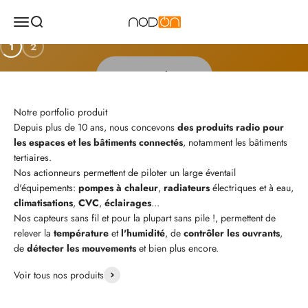
Nos produits pour les bâtiments résidentiels, tertiaires et
industriels
1
2
Notre catalogue
Depuis plus de 10 ans, nous concevons
des produits radio pour
les espaces et les bâtiments connectés
, notamment les bâtiments
tertiaires.
Nos actionneurs permettent de piloter un large éventail
d'équipements:
pompes à chaleur
,
radiateurs
électriques et à eau,
climatisations
,
CVC
,
éclairages
...
Nos capteurs sans fil et pour la plupart sans pile !, permettent de
relever la
température
et
l'humidité
, de
contrôler les ouvrants
,
de
détecter les
mouvements
et bien plus encore.
Voir tous nos produits